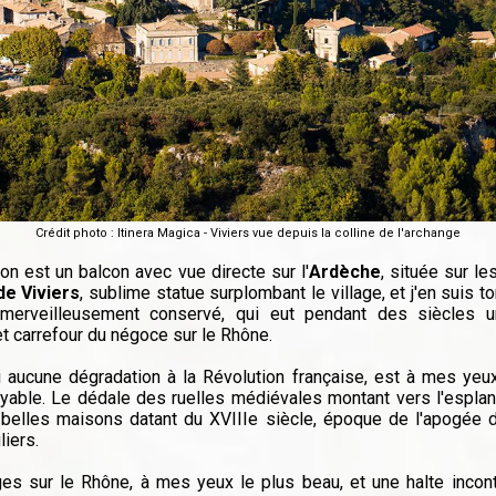
Crédit photo : Itinera Magica - Viviers vue depuis la colline de l'archange
on est un balcon avec vue directe sur l'
Ardèche
, située sur le
e Viviers
, sublime statue surplombant le village, et j'en suis
l merveilleusement conservé, qui eut pendant des siècles u
t carrefour du négoce sur le Rhône.
bi aucune dégradation à la Révolution française, est à mes ye
oyable. Le dédale des ruelles médiévales montant vers l'espla
e belles maisons datant du XVIIIe siècle, époque de l'apogée d
liers.
es sur le Rhône, à mes yeux le plus beau, et une halte incon