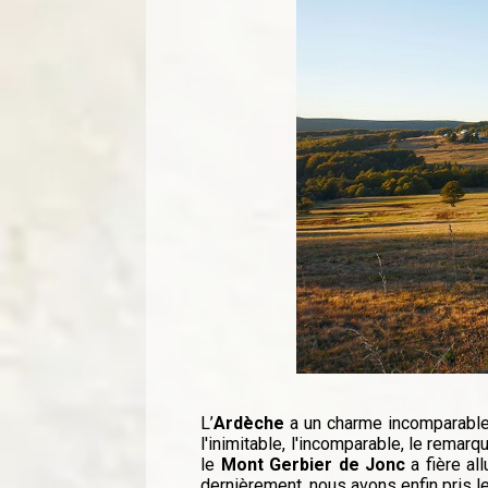
L’
Ardèche
a un charme incomparable. 
l'inimitable, l'incomparable, le remar
le
Mont Gerbier de Jonc
a fière al
dernièrement, nous avons enfin pris le