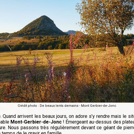
Crédit photo : De beaux lents demains - Mont Gerbier-de-Jonc
Quand arrivent les beaux jours, on adore s’y rendre mais le sit
quable
Mont-Gerbier-de-Jonc
! Émergeant au-dessus des platea
lure. Nous passons très régulièrement devant ce géant de pie
 temps de le gravir en famille.