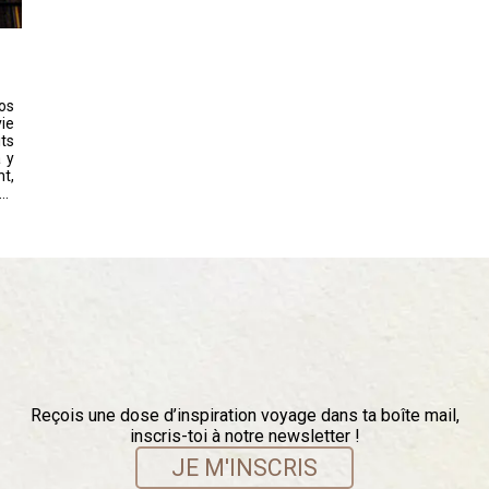
Nos
vie
ts
à y
nt,
..
Reçois une dose d’inspiration voyage dans ta boîte mail,
inscris-toi à notre newsletter !
JE M'INSCRIS