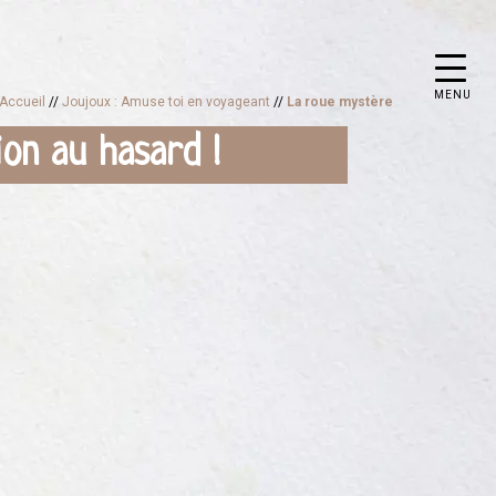
MENU
Accueil
//
Joujoux : Amuse toi en voyageant
//
La roue mystère
ion au hasard !