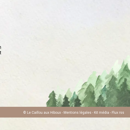
n
t
© Le Caillou aux Hiboux -
Mentions légales
-
Kit média
-
Flux rss