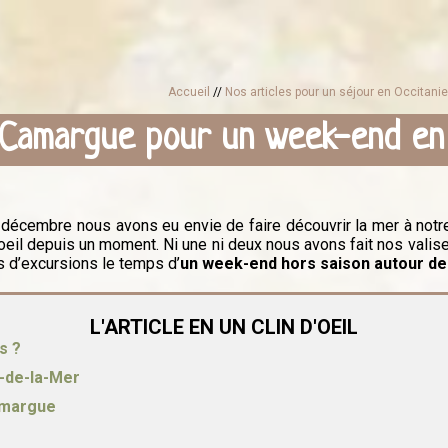
Accueil
//
Nos articles pour un séjour en Occitani
 Camargue pour un week-end en 
e décembre nous avons eu envie de faire découvrir la mer à not
oeil depuis un moment. Ni une ni deux nous avons fait nos vali
es d’excursions le temps d’
un week-end hors saison autour de
L'ARTICLE EN UN CLIN D'OEIL
s ?
s-de-la-Mer
Camargue