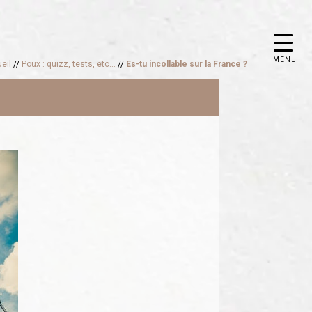
MENU
eil
//
Poux : quizz, tests, etc...
//
Es-tu incollable sur la France ?