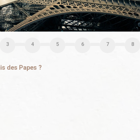
3
4
5
6
7
8
ais des Papes ?