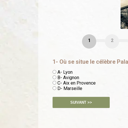
1
2
1- Où se situe le célèbre Pal
A- Lyon
B- Avignon
C- Aix en Provence
D- Marseille
SUIVANT >>