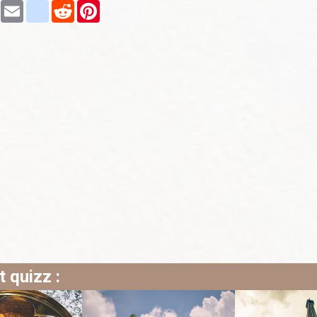
book
Twitter
Email
blogger_post
Reddit
Pinterest
t quizz :